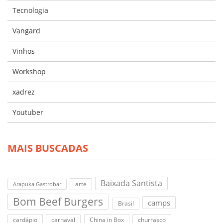
Tecnologia
Vangard
Vinhos
Workshop
xadrez
Youtuber
MAIS BUSCADAS
Baixada Santista
arte
Arapuka Gastrobar
Bom Beef Burgers
camps
Brasil
cardápio
carnaval
China in Box
churrasco