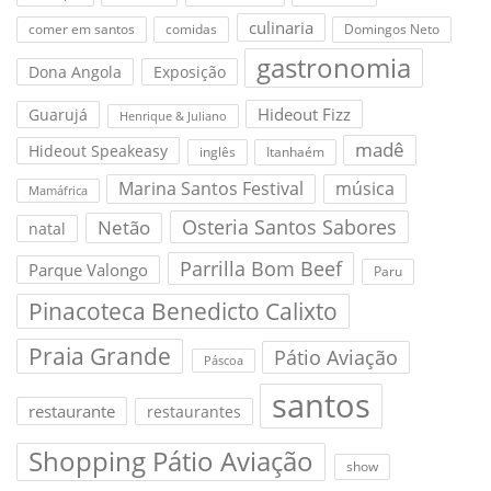
culinaria
comer em santos
comidas
Domingos Neto
gastronomia
Dona Angola
Exposição
Hideout Fizz
Guarujá
Henrique & Juliano
madê
Hideout Speakeasy
inglês
Itanhaém
Marina Santos Festival
música
Mamáfrica
Osteria Santos Sabores
Netão
natal
Parrilla Bom Beef
Parque Valongo
Paru
Pinacoteca Benedicto Calixto
Praia Grande
Pátio Aviação
Páscoa
santos
restaurante
restaurantes
Shopping Pátio Aviação
show