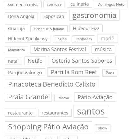
culinaria
comer em santos
comidas
Domingos Neto
gastronomia
Dona Angola
Exposição
Hideout Fizz
Guarujá
Henrique & Juliano
madê
Hideout Speakeasy
inglês
Itanhaém
Marina Santos Festival
música
Mamáfrica
Osteria Santos Sabores
Netão
natal
Parrilla Bom Beef
Parque Valongo
Paru
Pinacoteca Benedicto Calixto
Praia Grande
Pátio Aviação
Páscoa
santos
restaurante
restaurantes
Shopping Pátio Aviação
show