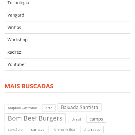
Tecnologia
Vangard
Vinhos
Workshop
xadrez
Youtuber
MAIS BUSCADAS
Baixada Santista
arte
Arapuka Gastrobar
Bom Beef Burgers
camps
Brasil
cardápio
carnaval
China in Box
churrasco