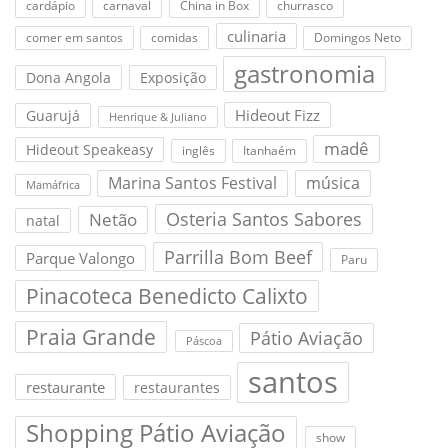
cardápio
carnaval
China in Box
churrasco
culinaria
comer em santos
comidas
Domingos Neto
gastronomia
Dona Angola
Exposição
Hideout Fizz
Guarujá
Henrique & Juliano
madê
Hideout Speakeasy
inglês
Itanhaém
Marina Santos Festival
música
Mamáfrica
Osteria Santos Sabores
Netão
natal
Parrilla Bom Beef
Parque Valongo
Paru
Pinacoteca Benedicto Calixto
Praia Grande
Pátio Aviação
Páscoa
santos
restaurante
restaurantes
Shopping Pátio Aviação
show