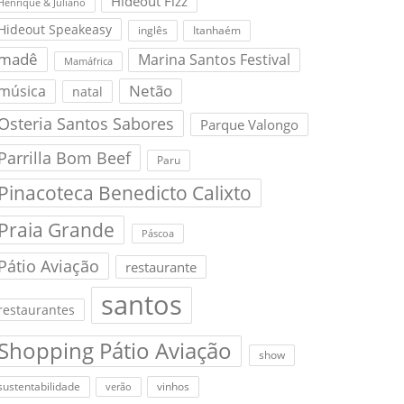
Hideout Fizz
Henrique & Juliano
Hideout Speakeasy
inglês
Itanhaém
madê
Marina Santos Festival
Mamáfrica
Netão
música
natal
Osteria Santos Sabores
Parque Valongo
Parrilla Bom Beef
Paru
Pinacoteca Benedicto Calixto
Praia Grande
Páscoa
Pátio Aviação
restaurante
santos
restaurantes
Shopping Pátio Aviação
show
sustentabilidade
vinhos
verão