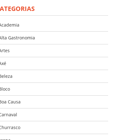
ATEGORIAS
Academia
Alta Gastronomia
Artes
Axé
Beleza
Bloco
Boa Causa
Carnaval
Churrasco