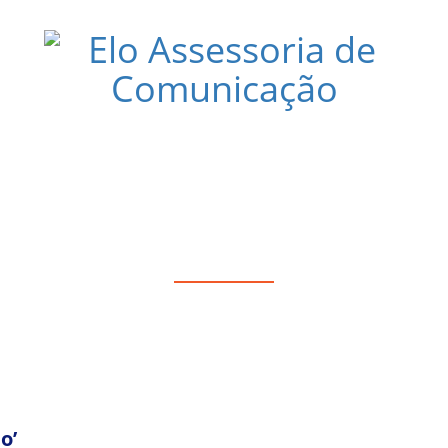
MOVE 6ª EDIÇÃO DA CAMPANHA “P
o’