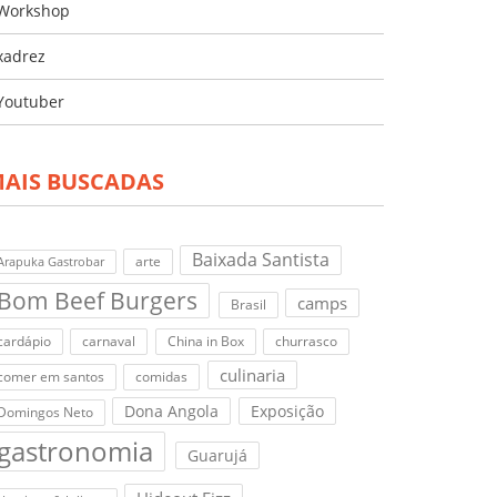
Workshop
xadrez
Youtuber
AIS BUSCADAS
Baixada Santista
arte
Arapuka Gastrobar
Bom Beef Burgers
camps
Brasil
cardápio
carnaval
China in Box
churrasco
culinaria
comer em santos
comidas
Dona Angola
Exposição
Domingos Neto
gastronomia
Guarujá