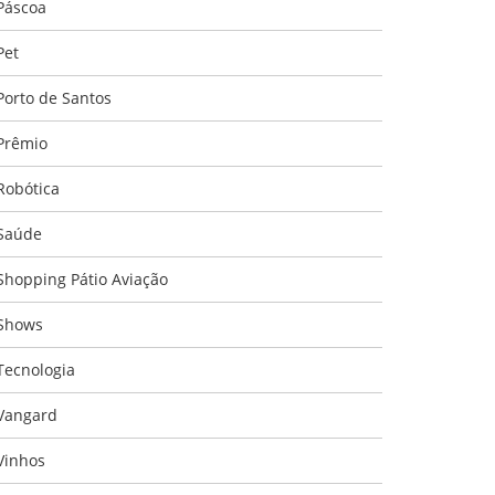
Páscoa
Pet
Porto de Santos
Prêmio
Robótica
Saúde
Shopping Pátio Aviação
Shows
Tecnologia
Vangard
Vinhos