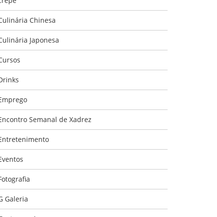
crepe
Culinária Chinesa
Culinária Japonesa
Cursos
Drinks
Emprego
Encontro Semanal de Xadrez
Entretenimento
Eventos
Fotografia
G Galeria