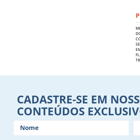
P
ME
DO
C
S
E
FL
T
CADASTRE-SE EM NOSS
CONTEÚDOS EXCLUSI
Nome
E-
mail