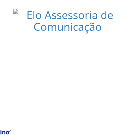
STIVAL SABORES E LUZES DA COREI
ino’