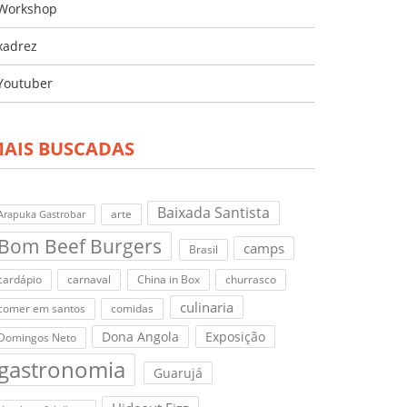
Workshop
xadrez
Youtuber
AIS BUSCADAS
Baixada Santista
arte
Arapuka Gastrobar
Bom Beef Burgers
camps
Brasil
cardápio
carnaval
China in Box
churrasco
culinaria
comer em santos
comidas
Dona Angola
Exposição
Domingos Neto
gastronomia
Guarujá