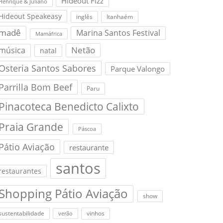
Hideout Fizz
Henrique & Juliano
Hideout Speakeasy
inglês
Itanhaém
madê
Marina Santos Festival
Mamáfrica
Netão
música
natal
Osteria Santos Sabores
Parque Valongo
Parrilla Bom Beef
Paru
Pinacoteca Benedicto Calixto
Praia Grande
Páscoa
Pátio Aviação
restaurante
santos
restaurantes
Shopping Pátio Aviação
show
sustentabilidade
vinhos
verão