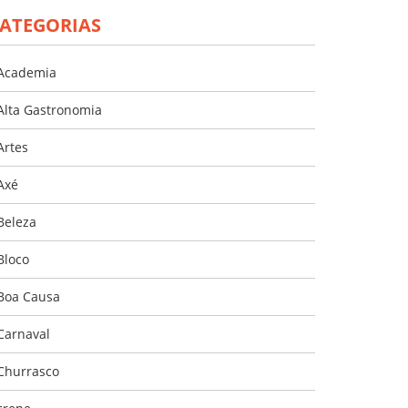
ATEGORIAS
Academia
Alta Gastronomia
Artes
Axé
Beleza
Bloco
Boa Causa
Carnaval
Churrasco