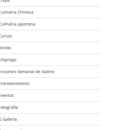
crepe
Culinária Chinesa
Culinária Japonesa
Cursos
Drinks
Emprego
Encontro Semanal de Xadrez
Entretenimento
Eventos
Fotografia
G Galeria