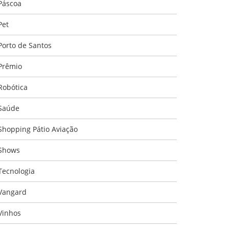
Páscoa
Pet
Porto de Santos
Prêmio
Robótica
Saúde
Shopping Pátio Aviação
Shows
Tecnologia
Vangard
Vinhos