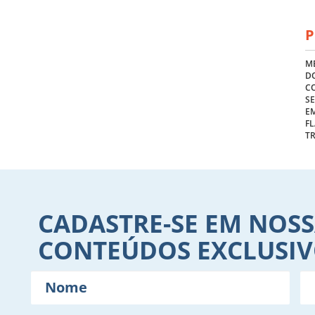
P
ME
DO
C
S
E
FL
T
CADASTRE-SE EM NOSS
CONTEÚDOS EXCLUSI
Nome
E-
mail