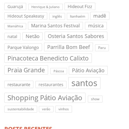
Hideout Fizz
Guarujá
Henrique & Juliano
madê
Hideout Speakeasy
inglês
Itanhaém
Marina Santos Festival
música
Mamáfrica
Osteria Santos Sabores
Netão
natal
Parrilla Bom Beef
Parque Valongo
Paru
Pinacoteca Benedicto Calixto
Praia Grande
Pátio Aviação
Páscoa
santos
restaurante
restaurantes
Shopping Pátio Aviação
show
sustentabilidade
vinhos
verão
POSTS RECENTES