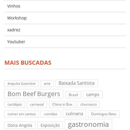
Vinhos
Workshop
xadrez
Youtuber
MAIS BUSCADAS
Baixada Santista
arte
Arapuka Gastrobar
Bom Beef Burgers
camps
Brasil
cardápio
carnaval
China in Box
churrasco
culinaria
comer em santos
comidas
Domingos Neto
gastronomia
Dona Angola
Exposição