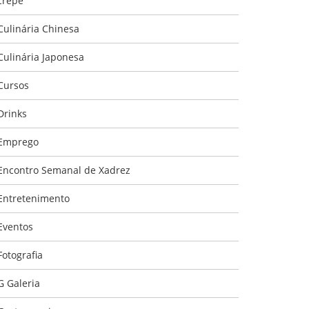
crepe
Culinária Chinesa
Culinária Japonesa
Cursos
Drinks
Emprego
Encontro Semanal de Xadrez
Entretenimento
Eventos
Fotografia
G Galeria