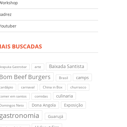
Workshop
xadrez
Youtuber
AIS BUSCADAS
Baixada Santista
arte
Arapuka Gastrobar
Bom Beef Burgers
camps
Brasil
cardápio
carnaval
China in Box
churrasco
culinaria
comer em santos
comidas
Dona Angola
Exposição
Domingos Neto
gastronomia
Guarujá