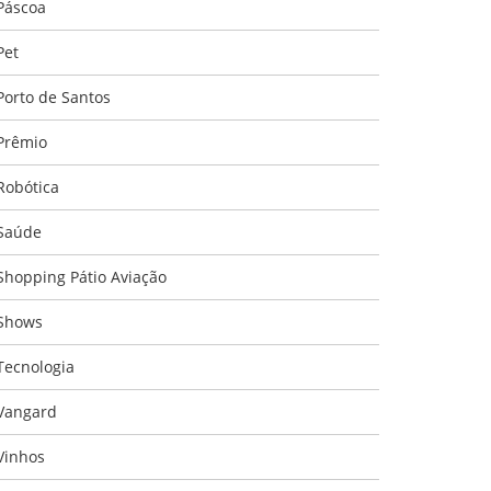
Páscoa
Pet
Porto de Santos
Prêmio
Robótica
Saúde
Shopping Pátio Aviação
Shows
Tecnologia
Vangard
Vinhos