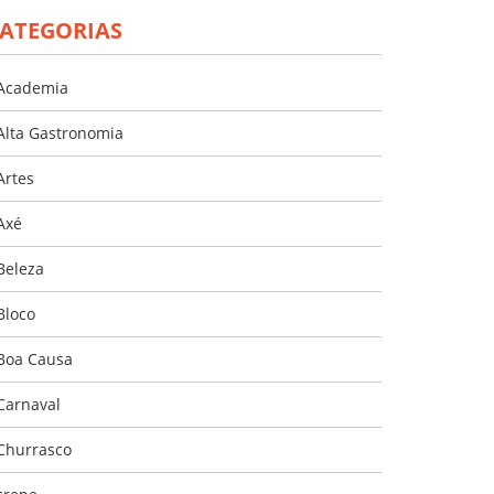
ATEGORIAS
Academia
Alta Gastronomia
Artes
Axé
Beleza
Bloco
Boa Causa
Carnaval
Churrasco