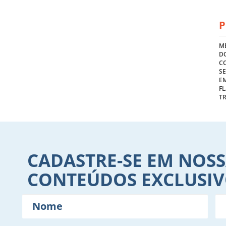
P
ME
DO
C
S
E
FL
T
CADASTRE-SE EM NOSS
CONTEÚDOS EXCLUSI
Nome
E-
mail