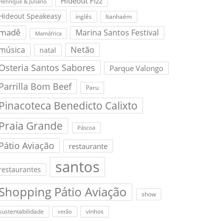
Hideout Fizz
Henrique & Juliano
Hideout Speakeasy
inglês
Itanhaém
madê
Marina Santos Festival
Mamáfrica
Netão
música
natal
Osteria Santos Sabores
Parque Valongo
Parrilla Bom Beef
Paru
Pinacoteca Benedicto Calixto
Praia Grande
Páscoa
Pátio Aviação
restaurante
santos
restaurantes
Shopping Pátio Aviação
show
sustentabilidade
vinhos
verão