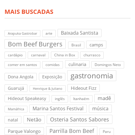
MAIS BUSCADAS
Baixada Santista
arte
Arapuka Gastrobar
Bom Beef Burgers
camps
Brasil
cardápio
carnaval
China in Box
churrasco
culinaria
comer em santos
comidas
Domingos Neto
gastronomia
Dona Angola
Exposição
Hideout Fizz
Guarujá
Henrique & Juliano
madê
Hideout Speakeasy
inglês
Itanhaém
Marina Santos Festival
música
Mamáfrica
Osteria Santos Sabores
Netão
natal
Parrilla Bom Beef
Parque Valongo
Paru