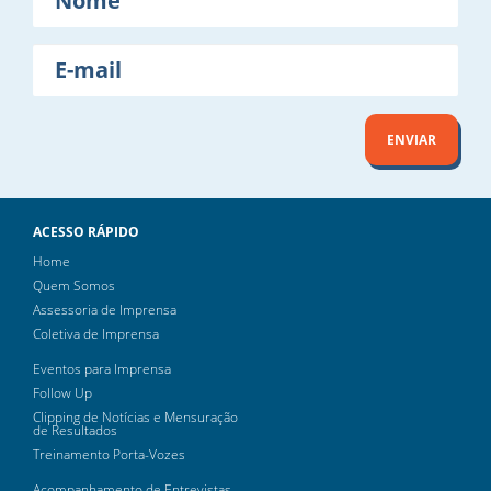
E-
mail
ENVIAR
ACESSO RÁPIDO
Home
Quem Somos
Assessoria de Imprensa
Coletiva de Imprensa
Eventos para Imprensa
Follow Up
Clipping de Notícias e Mensuração
de Resultados
Treinamento Porta-Vozes
Acompanhamento de Entrevistas