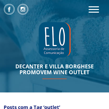
Toggle
navigatio
DECANTER E VILLA BORGHESE
PROMOVEM WINE OUTLET
Posts com a Tag ‘outlet’