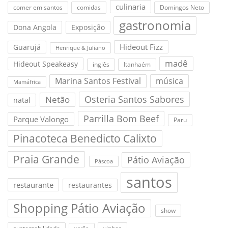
culinaria
comer em santos
comidas
Domingos Neto
gastronomia
Dona Angola
Exposição
Hideout Fizz
Guarujá
Henrique & Juliano
madê
Hideout Speakeasy
inglês
Itanhaém
Marina Santos Festival
música
Mamáfrica
Osteria Santos Sabores
Netão
natal
Parrilla Bom Beef
Parque Valongo
Paru
Pinacoteca Benedicto Calixto
Praia Grande
Pátio Aviação
Páscoa
santos
restaurante
restaurantes
Shopping Pátio Aviação
show