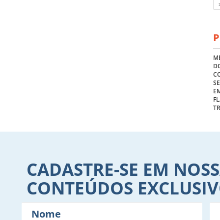
P
ME
DO
C
S
E
FL
T
CADASTRE-SE EM NOSS
CONTEÚDOS EXCLUSI
Nome
E-
mail