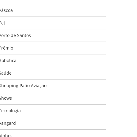
Páscoa
Pet
Porto de Santos
Prêmio
Robótica
Saúde
Shopping Pátio Aviação
Shows
Tecnologia
Vangard
Vinhos