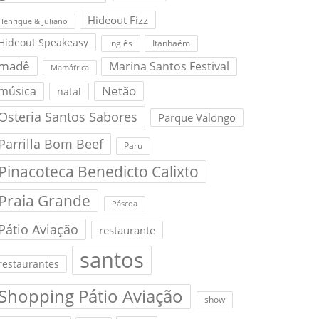
Hideout Fizz
Henrique & Juliano
Hideout Speakeasy
inglês
Itanhaém
madê
Marina Santos Festival
Mamáfrica
Netão
música
natal
Osteria Santos Sabores
Parque Valongo
Parrilla Bom Beef
Paru
Pinacoteca Benedicto Calixto
Praia Grande
Páscoa
Pátio Aviação
restaurante
santos
restaurantes
Shopping Pátio Aviação
show