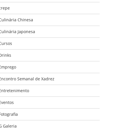
crepe
Culinária Chinesa
Culinária Japonesa
Cursos
Drinks
Emprego
Encontro Semanal de Xadrez
Entretenimento
Eventos
Fotografia
G Galeria