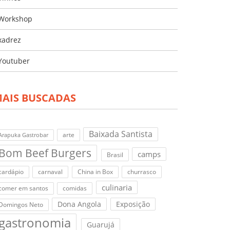
Workshop
xadrez
Youtuber
AIS BUSCADAS
Baixada Santista
arte
Arapuka Gastrobar
Bom Beef Burgers
camps
Brasil
cardápio
carnaval
China in Box
churrasco
culinaria
comer em santos
comidas
Dona Angola
Exposição
Domingos Neto
gastronomia
Guarujá