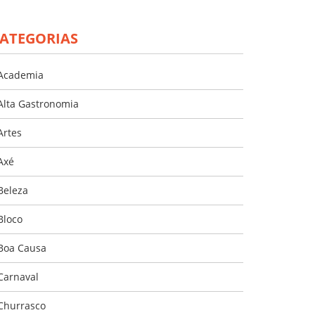
ATEGORIAS
Academia
Alta Gastronomia
Artes
Axé
Beleza
Bloco
Boa Causa
Carnaval
Churrasco