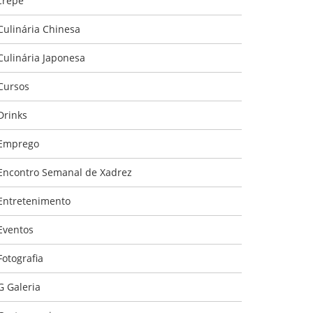
crepe
Culinária Chinesa
Culinária Japonesa
Cursos
Drinks
Emprego
Encontro Semanal de Xadrez
Entretenimento
Eventos
Fotografia
G Galeria