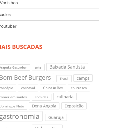
Workshop
xadrez
Youtuber
AIS BUSCADAS
Baixada Santista
arte
Arapuka Gastrobar
Bom Beef Burgers
camps
Brasil
cardápio
carnaval
China in Box
churrasco
culinaria
comer em santos
comidas
Dona Angola
Exposição
Domingos Neto
gastronomia
Guarujá