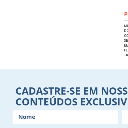
P
ME
DO
C
S
E
FL
T
CADASTRE-SE EM NOSS
CONTEÚDOS EXCLUSI
Nome
E-
mail