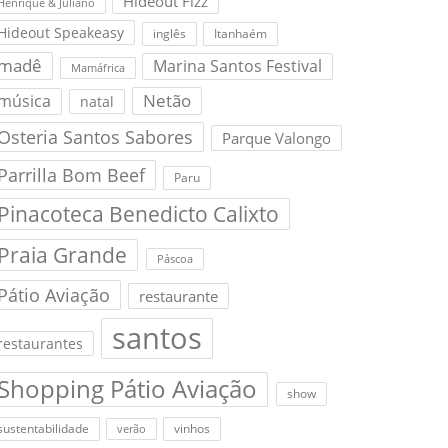
Hideout Fizz
Henrique & Juliano
Hideout Speakeasy
inglês
Itanhaém
madê
Marina Santos Festival
Mamáfrica
Netão
música
natal
Osteria Santos Sabores
Parque Valongo
Parrilla Bom Beef
Paru
Pinacoteca Benedicto Calixto
Praia Grande
Páscoa
Pátio Aviação
restaurante
santos
restaurantes
Shopping Pátio Aviação
show
sustentabilidade
vinhos
verão