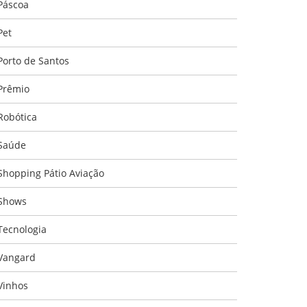
Páscoa
Pet
Porto de Santos
Prêmio
Robótica
Saúde
Shopping Pátio Aviação
Shows
Tecnologia
Vangard
Vinhos