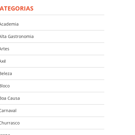
ATEGORIAS
Academia
Alta Gastronomia
Artes
Axé
Beleza
Bloco
Boa Causa
Carnaval
Churrasco