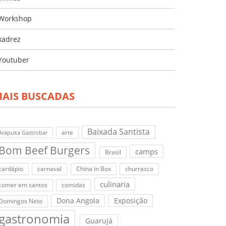
Workshop
xadrez
Youtuber
AIS BUSCADAS
Baixada Santista
arte
Arapuka Gastrobar
Bom Beef Burgers
camps
Brasil
cardápio
carnaval
China in Box
churrasco
culinaria
comer em santos
comidas
Dona Angola
Exposição
Domingos Neto
gastronomia
Guarujá