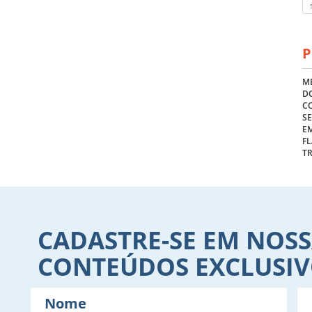
P
ME
DO
C
S
E
FL
T
CADASTRE-SE EM NOSS
CONTEÚDOS EXCLUSI
Nome
E-
mail