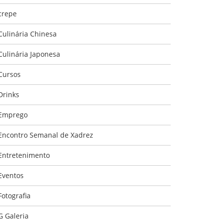
crepe
Culinária Chinesa
Culinária Japonesa
Cursos
Drinks
Emprego
Encontro Semanal de Xadrez
Entretenimento
Eventos
Fotografia
G Galeria