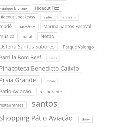
Hideout Fizz
Henrique & Juliano
Hideout Speakeasy
inglês
Itanhaém
madê
Marina Santos Festival
Mamáfrica
Netão
música
natal
Osteria Santos Sabores
Parque Valongo
Parrilla Bom Beef
Paru
Pinacoteca Benedicto Calixto
Praia Grande
Páscoa
Pátio Aviação
restaurante
santos
restaurantes
Shopping Pátio Aviação
show