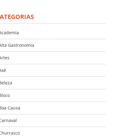
ATEGORIAS
Academia
Alta Gastronomia
Artes
Axé
Beleza
Bloco
Boa Causa
Carnaval
Churrasco