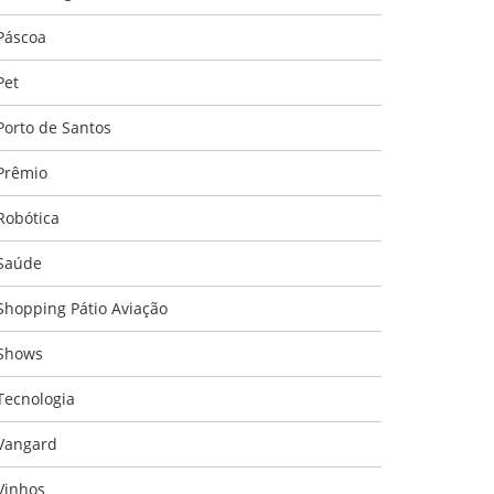
Páscoa
Pet
Porto de Santos
Prêmio
Robótica
Saúde
Shopping Pátio Aviação
Shows
Tecnologia
Vangard
Vinhos