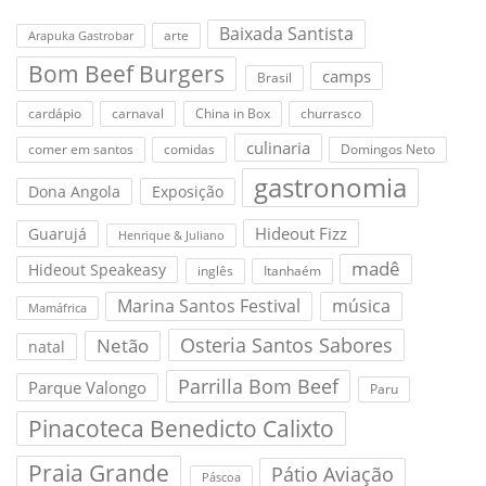
Baixada Santista
arte
Arapuka Gastrobar
Bom Beef Burgers
camps
Brasil
cardápio
carnaval
China in Box
churrasco
culinaria
comer em santos
comidas
Domingos Neto
gastronomia
Dona Angola
Exposição
Hideout Fizz
Guarujá
Henrique & Juliano
madê
Hideout Speakeasy
inglês
Itanhaém
Marina Santos Festival
música
Mamáfrica
Osteria Santos Sabores
Netão
natal
Parrilla Bom Beef
Parque Valongo
Paru
Pinacoteca Benedicto Calixto
Praia Grande
Pátio Aviação
Páscoa