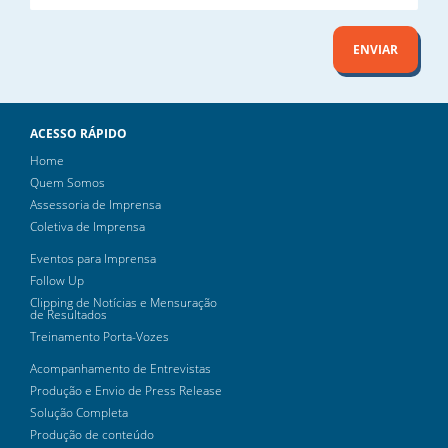
ENVIAR
ACESSO RÁPIDO
Home
Quem Somos
Assessoria de Imprensa
Coletiva de Imprensa
Eventos para Imprensa
Follow Up
Clipping de Notícias e Mensuração
de Resultados
Treinamento Porta-Vozes
Acompanhamento de Entrevistas
Produção e Envio de Press Release
Solução Completa
Produção de conteúdo