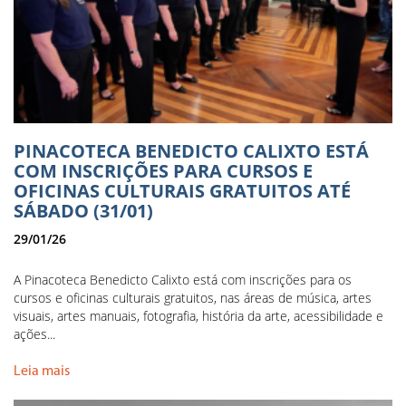
PINACOTECA BENEDICTO CALIXTO ESTÁ
COM INSCRIÇÕES PARA CURSOS E
OFICINAS CULTURAIS GRATUITOS ATÉ
SÁBADO (31/01)
29/01/26
A Pinacoteca Benedicto Calixto está com inscrições para os
cursos e oficinas culturais gratuitos, nas áreas de música, artes
visuais, artes manuais, fotografia, história da arte, acessibilidade e
ações...
Leia mais