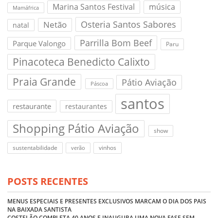
Marina Santos Festival
música
Mamáfrica
Osteria Santos Sabores
Netão
natal
Parrilla Bom Beef
Parque Valongo
Paru
Pinacoteca Benedicto Calixto
Praia Grande
Pátio Aviação
Páscoa
santos
restaurante
restaurantes
Shopping Pátio Aviação
show
sustentabilidade
vinhos
verão
POSTS RECENTES
MENUS ESPECIAIS E PRESENTES EXCLUSIVOS MARCAM O DIA DOS PAIS
NA BAIXADA SANTISTA
COSTELÃO COMPLETA 40 ANOS E INAUGURA UMA NOVA FASE SEM