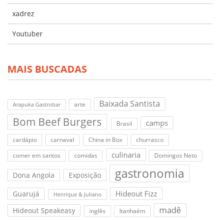
xadrez
Youtuber
MAIS BUSCADAS
Baixada Santista
arte
Arapuka Gastrobar
Bom Beef Burgers
camps
Brasil
cardápio
carnaval
China in Box
churrasco
culinaria
comer em santos
comidas
Domingos Neto
gastronomia
Dona Angola
Exposição
Hideout Fizz
Guarujá
Henrique & Juliano
madê
Hideout Speakeasy
inglês
Itanhaém