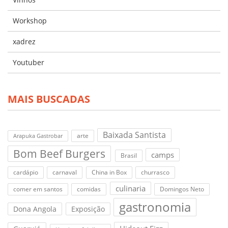
Workshop
xadrez
Youtuber
MAIS BUSCADAS
Baixada Santista
arte
Arapuka Gastrobar
Bom Beef Burgers
camps
Brasil
cardápio
carnaval
China in Box
churrasco
culinaria
comer em santos
comidas
Domingos Neto
gastronomia
Dona Angola
Exposição