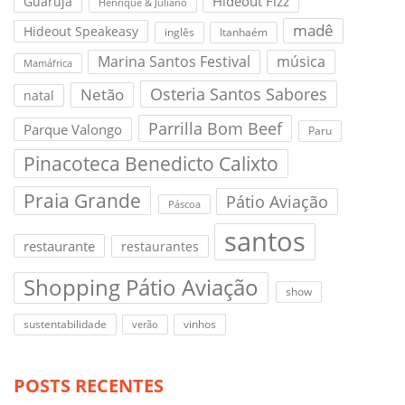
Hideout Fizz
Guarujá
Henrique & Juliano
madê
Hideout Speakeasy
inglês
Itanhaém
Marina Santos Festival
música
Mamáfrica
Osteria Santos Sabores
Netão
natal
Parrilla Bom Beef
Parque Valongo
Paru
Pinacoteca Benedicto Calixto
Praia Grande
Pátio Aviação
Páscoa
santos
restaurante
restaurantes
Shopping Pátio Aviação
show
sustentabilidade
vinhos
verão
POSTS RECENTES