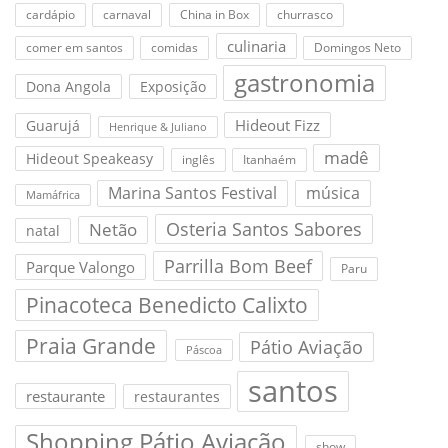
cardápio
carnaval
China in Box
churrasco
culinaria
comer em santos
comidas
Domingos Neto
gastronomia
Dona Angola
Exposição
Hideout Fizz
Guarujá
Henrique & Juliano
madê
Hideout Speakeasy
inglês
Itanhaém
Marina Santos Festival
música
Mamáfrica
Osteria Santos Sabores
Netão
natal
Parrilla Bom Beef
Parque Valongo
Paru
Pinacoteca Benedicto Calixto
Praia Grande
Pátio Aviação
Páscoa
santos
restaurante
restaurantes
Shopping Pátio Aviação
show