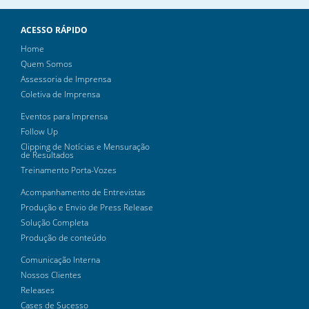
ACESSO RÁPIDO
Home
Quem Somos
Assessoria de Imprensa
Coletiva de Imprensa
Eventos para Imprensa
Follow Up
Clipping de Notícias e Mensuração
de Resultados
Treinamento Porta-Vozes
Acompanhamento de Entrevistas
Produção e Envio de Press Release
Solução Completa
Produção de conteúdo
Comunicação Interna
Nossos Clientes
Releases
Cases de Sucesso