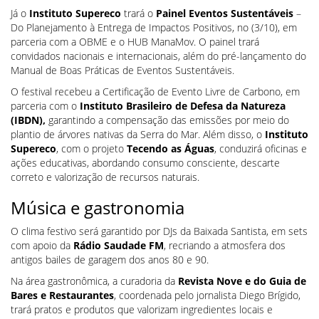
Já o
Instituto Supereco
trará o
Painel Eventos Sustentáveis
–
Do Planejamento à Entrega de Impactos Positivos, no (3/10), em
parceria com a OBME e o HUB ManaMov. O painel trará
convidados nacionais e internacionais, além do pré-lançamento do
Manual de Boas Práticas de Eventos Sustentáveis.
O festival recebeu a Certificação de Evento Livre de Carbono, em
parceria com o
Instituto Brasileiro de Defesa da Natureza
(IBDN),
garantindo a compensação das emissões por meio do
plantio de árvores nativas da Serra do Mar. Além disso, o
Instituto
Supereco
, com o projeto
Tecendo as Águas
, conduzirá oficinas e
ações educativas, abordando consumo consciente, descarte
correto e valorização de recursos naturais.
Música e gastronomia
O clima festivo será garantido por DJs da Baixada Santista, em sets
com apoio da
Rádio Saudade FM
, recriando a atmosfera dos
antigos bailes de garagem dos anos 80 e 90.
Na área gastronômica, a curadoria da
Revista Nove e do Guia de
Bares e Restaurantes
, coordenada pelo jornalista Diego Brígido,
trará pratos e produtos que valorizam ingredientes locais e