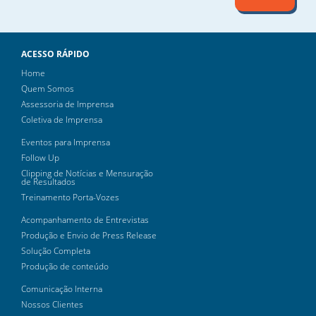
ACESSO RÁPIDO
Home
Quem Somos
Assessoria de Imprensa
Coletiva de Imprensa
Eventos para Imprensa
Follow Up
Clipping de Notícias e Mensuração
de Resultados
Treinamento Porta-Vozes
Acompanhamento de Entrevistas
Produção e Envio de Press Release
Solução Completa
Produção de conteúdo
Comunicação Interna
Nossos Clientes