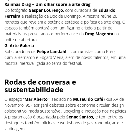
Rainhas Drag – Um olhar sobre a arte drag
Do fotógrafo
Gaspar Lourenço
, com curadoria de
Eduardo
Ferreira
e realização da Doc de Domingo. A mostra reúne 20
retratos que revelam a potência estética e política da arte drag. O
espaço também contará com um figurino criado a partir de
materiais reaproveitados e performance da
Drag Magenta
na
noite de abertura.
G. Arte Galeria
Sob curadoria de
Felipe Landahl
– com artistas como Prëo,
Camila Bernardo e Edgard Vieira, além de novos talentos, em uma
mostra imersiva ligada ao tema do festival.
Rodas de conversa e
sustentabilidade
O espaço “
Mar Aberto”
, sediado no
Museu do Café
(Rua XV de
Novembro, 95), abrigará debates sobre economia circular, design
colaborativo, moda sustentável, upcycling e inovação nos negócios.
A programação é organizada pelo
Senac Santos,
e tem entre os
destaques também oficinas e workshops de gastronomia, arte e
jardinagem.