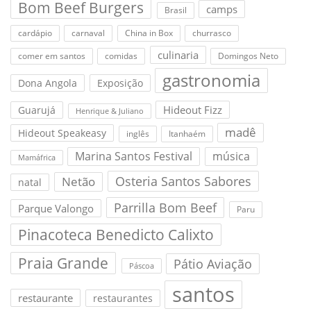
Bom Beef Burgers
camps
Brasil
cardápio
carnaval
China in Box
churrasco
culinaria
comer em santos
comidas
Domingos Neto
gastronomia
Dona Angola
Exposição
Hideout Fizz
Guarujá
Henrique & Juliano
madê
Hideout Speakeasy
inglês
Itanhaém
Marina Santos Festival
música
Mamáfrica
Osteria Santos Sabores
Netão
natal
Parrilla Bom Beef
Parque Valongo
Paru
Pinacoteca Benedicto Calixto
Praia Grande
Pátio Aviação
Páscoa
santos
restaurante
restaurantes