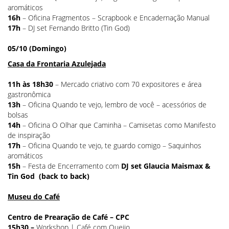
aromáticos
16h
– Oficina
Fragmentos – Scrapbook e Encadernação Manual
17h
– DJ set Fernando Britto (Tin God)
05/10 (Domingo)
Casa da Frontaria Azulejada
11h às 18h30
– Mercado criativo com 70 expositores e área
gastronômica
13h
– Oficina
Quando te vejo, lembro de você – acessórios de
bolsas
14h
– Oficina
O Olhar que Caminha – Camisetas como Manifesto
de inspiração
17h
– Oficina
Quando te vejo, te guardo comigo – Saquinhos
aromáticos
15h
– Festa de Encerramento com
DJ set Glaucia Maismax &
Tin God (back to back)
Museu do Café
Centro de Prearação de Café – CPC
15h30 –
Workshop | Café com Queijo