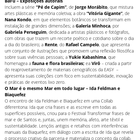
BaFu – Exposições autorais
Incluem a série
“Pé de Capim”
, de
Jorge Morábito
, que mistura
artes plásticas e memória coletiva; a obra
“Vitória Gigante”
, de
Nana Kondo
, em que elementos botânicos se transformam em
instalação de grandes dimensões; a
Galeria Minhoca
, por
Gabriela Perseguim
, dedicada a artistas plásticos e fotógrafos,
com obras que trazem um recorte poético e cotidiano sobre o dia
a dia do brasileiro; a
Rente
, do
Rafael Campelo
, que apresenta
um conjunto de ilustrações que promovem uma reflexão filosófica
sobre suas vivências pessoais; a
Yukie Kabashima
, que
homenagea a
fauna e flora brasileiras;
ea
Virô
– criada a partir
do reaproveitamento de materiais cenográficos da EASY –
apresenta suas coleções com foco em sustentabilidade, inovação
e práticas de eventos lixo zero.
O Mar é o mesmo Mar em todo lugar – Ida Feldman e
Biaquefez
O encontro de Ida Feldman e Biaquefez em uma Collab
diferentona: Ida que cria frases e as escreve em todas as
superfícies possíveis, criou para o Festival Transformar frases de
mar e de Santos e, juntas, unem memória, afeto, arte têxtil e
sustentabilidade. Lençóis antigos e retalhos com interferências
manuais da Biaquefez, em diálogo com a escrita de Ida que revela
o processo criativo da parceria e materializa o conceito da collab.