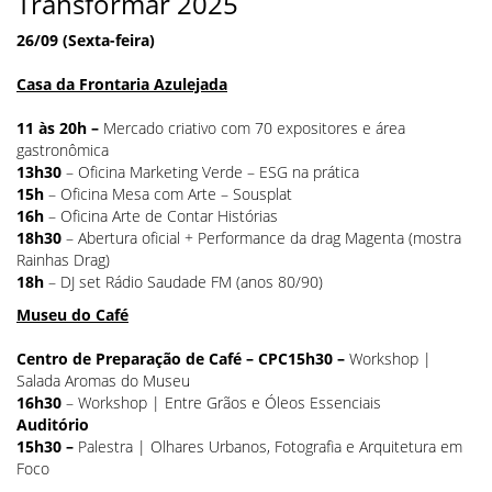
Transformar 2025
26/09 (Sexta-feira)
Casa da Frontaria Azulejada
11 às 20h –
Mercado criativo com 70 expositores e área
gastronômica
13h30
– Oficina Marketing Verde – ESG na prática
15h
– Oficina
Mesa com Arte – Sousplat
16h
– Oficina
Arte de Contar Histórias
18h30
– Abertura oficial + Performance da drag Magenta (mostra
Rainhas Drag
)
18h
– DJ set Rádio Saudade FM (anos 80/90)
Museu do Café
Centro de Preparação de Café – CPC
15h30 –
Workshop |
Salada Aromas do Museu
16h30
– Workshop | Entre Grãos e Óleos Essenciais
Auditório
15h30 –
Palestra | Olhares Urbanos, Fotografia e Arquitetura em
Foco