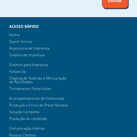
ENVIAR
ACESSO RÁPIDO
Home
Quem Somos
Assessoria de Imprensa
Coletiva de Imprensa
Eventos para Imprensa
Follow Up
Clipping de Notícias e Mensuração
de Resultados
Treinamento Porta-Vozes
Acompanhamento de Entrevistas
Produção e Envio de Press Release
Solução Completa
Produção de conteúdo
Comunicação Interna
Nossos Clientes