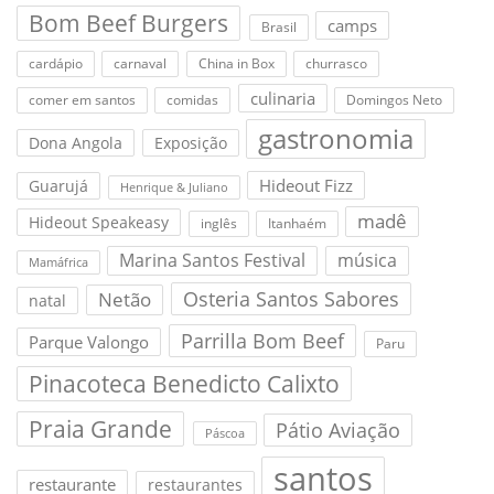
Bom Beef Burgers
camps
Brasil
cardápio
carnaval
China in Box
churrasco
culinaria
comer em santos
comidas
Domingos Neto
gastronomia
Dona Angola
Exposição
Hideout Fizz
Guarujá
Henrique & Juliano
madê
Hideout Speakeasy
inglês
Itanhaém
Marina Santos Festival
música
Mamáfrica
Osteria Santos Sabores
Netão
natal
Parrilla Bom Beef
Parque Valongo
Paru
Pinacoteca Benedicto Calixto
Praia Grande
Pátio Aviação
Páscoa
santos
restaurante
restaurantes