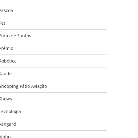
Páscoa
Pet
Porto de Santos
Prêmio
Robótica
Saúde
Shopping Pátio Aviação
Shows
Tecnologia
Vangard
Vinhos