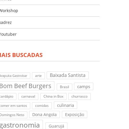
Workshop
xadrez
Youtuber
AIS BUSCADAS
Baixada Santista
arte
Arapuka Gastrobar
Bom Beef Burgers
camps
Brasil
cardápio
carnaval
China in Box
churrasco
culinaria
comer em santos
comidas
Dona Angola
Exposição
Domingos Neto
gastronomia
Guarujá