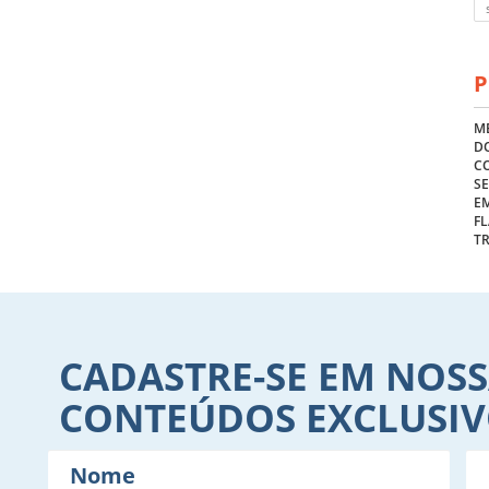
P
ME
DO
C
S
E
FL
T
CADASTRE-SE EM NOSS
CONTEÚDOS EXCLUSI
Nome
E-
mail