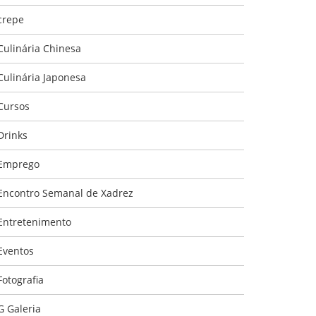
crepe
Culinária Chinesa
Culinária Japonesa
Cursos
Drinks
Emprego
Encontro Semanal de Xadrez
Entretenimento
Eventos
Fotografia
G Galeria