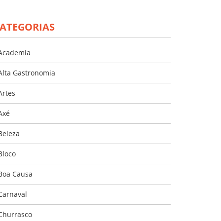
ATEGORIAS
Academia
Alta Gastronomia
Artes
Axé
Beleza
Bloco
Boa Causa
Carnaval
Churrasco