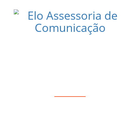
 CALIXTO ESTÁ COM INSCRIÇÕES P
TURAIS GRATUITOS ATÉ SÁBADO (31