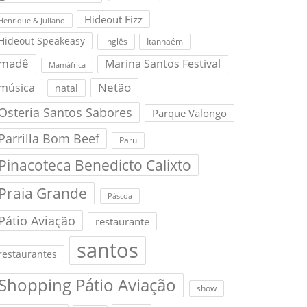
Hideout Fizz
Henrique & Juliano
Hideout Speakeasy
inglês
Itanhaém
madê
Marina Santos Festival
Mamáfrica
Netão
música
natal
Osteria Santos Sabores
Parque Valongo
Parrilla Bom Beef
Paru
Pinacoteca Benedicto Calixto
Praia Grande
Páscoa
Pátio Aviação
restaurante
santos
restaurantes
Shopping Pátio Aviação
show