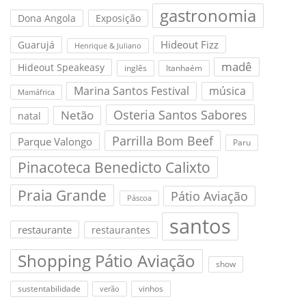
gastronomia
Dona Angola
Exposição
Hideout Fizz
Guarujá
Henrique & Juliano
madê
Hideout Speakeasy
inglês
Itanhaém
Marina Santos Festival
música
Mamáfrica
Osteria Santos Sabores
Netão
natal
Parrilla Bom Beef
Parque Valongo
Paru
Pinacoteca Benedicto Calixto
Praia Grande
Pátio Aviação
Páscoa
santos
restaurante
restaurantes
Shopping Pátio Aviação
show
sustentabilidade
vinhos
verão