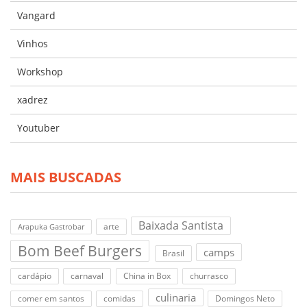
Vangard
Vinhos
Workshop
xadrez
Youtuber
MAIS BUSCADAS
Baixada Santista
arte
Arapuka Gastrobar
Bom Beef Burgers
camps
Brasil
cardápio
carnaval
China in Box
churrasco
culinaria
comer em santos
comidas
Domingos Neto