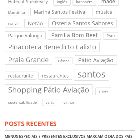
madê
Hideout Speakeasy
inglês
Itanhaém
Marina Santos Festival
música
Mamáfrica
Osteria Santos Sabores
Netão
natal
Parrilla Bom Beef
Parque Valongo
Paru
Pinacoteca Benedicto Calixto
Praia Grande
Pátio Aviação
Páscoa
santos
restaurante
restaurantes
Shopping Pátio Aviação
show
sustentabilidade
vinhos
verão
POSTS RECENTES
MENUS ESPECIAIS E PRESENTES EXCLUSIVOS MARCAM O DIA DOS PAIS