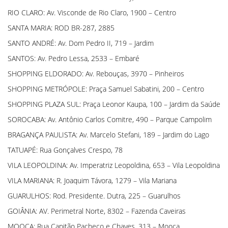
RIO CLARO: Av. Visconde de Rio Claro, 1900 – Centro
SANTA MARIA: ROD BR-287, 2885
SANTO ANDRÉ: Av. Dom Pedro II, 719 – Jardim
SANTOS: Av. Pedro Lessa, 2533 – Embaré
SHOPPING ELDORADO: Av. Rebouças, 3970 – Pinheiros
SHOPPING METRÓPOLE: Praça Samuel Sabatini, 200 – Centro
SHOPPING PLAZA SUL: Praça Leonor Kaupa, 100 – Jardim da Saúde
SOROCABA: Av. Antônio Carlos Comitre, 490 – Parque Campolim
BRAGANÇA PAULISTA: Av. Marcelo Stefani, 189 – Jardim do Lago
TATUAPÉ: Rua Gonçalves Crespo, 78
VILA LEOPOLDINA: Av. Imperatriz Leopoldina, 653 – Vila Leopoldina
VILA MARIANA: R. Joaquim Távora, 1279 – Vila Mariana
GUARULHOS: Rod. Presidente. Dutra, 225 – Guarulhos
GOIÂNIA: AV. Perimetral Norte, 8302 – Fazenda Caveiras
MOOCA: Rua Capitão Pacheco e Chaves, 313 – Mooca