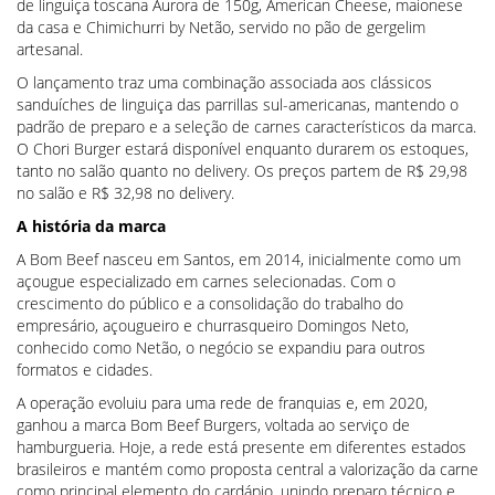
de linguiça toscana Aurora de 150g, American Cheese, maionese
da casa e Chimichurri by Netão, servido no pão de gergelim
artesanal.
O lançamento traz uma combinação associada aos clássicos
sanduíches de linguiça das parrillas sul-americanas, mantendo o
padrão de preparo e a seleção de carnes característicos da marca.
O Chori Burger estará disponível enquanto durarem os estoques,
tanto no salão quanto no delivery. Os preços partem de R$ 29,98
no salão e R$ 32,98 no delivery.
A história da marca
A Bom Beef nasceu em Santos, em 2014, inicialmente como um
açougue especializado em carnes selecionadas. Com o
crescimento do público e a consolidação do trabalho do
empresário, açougueiro e churrasqueiro Domingos Neto,
conhecido como Netão, o negócio se expandiu para outros
formatos e cidades.
A operação evoluiu para uma rede de franquias e, em 2020,
ganhou a marca Bom Beef Burgers, voltada ao serviço de
hamburgueria. Hoje, a rede está presente em diferentes estados
brasileiros e mantém como proposta central a valorização da carne
como principal elemento do cardápio, unindo preparo técnico e