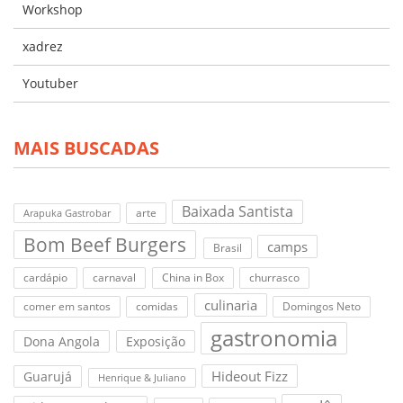
Workshop
xadrez
Youtuber
MAIS BUSCADAS
Baixada Santista
arte
Arapuka Gastrobar
Bom Beef Burgers
camps
Brasil
cardápio
carnaval
China in Box
churrasco
culinaria
comer em santos
comidas
Domingos Neto
gastronomia
Dona Angola
Exposição
Hideout Fizz
Guarujá
Henrique & Juliano