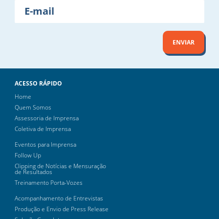
E-
mail
ENVIAR
ACESSO RÁPIDO
Home
Quem Somos
Assessoria de Imprensa
Coletiva de Imprensa
Eventos para Imprensa
Follow Up
Clipping de Notícias e Mensuração
de Resultados
Treinamento Porta-Vozes
Acompanhamento de Entrevistas
Produção e Envio de Press Release