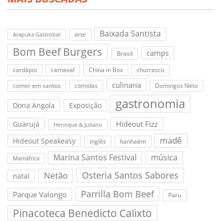
Baixada Santista
arte
Arapuka Gastrobar
Bom Beef Burgers
camps
Brasil
cardápio
carnaval
China in Box
churrasco
culinaria
comer em santos
comidas
Domingos Neto
gastronomia
Dona Angola
Exposição
Hideout Fizz
Guarujá
Henrique & Juliano
madê
Hideout Speakeasy
inglês
Itanhaém
Marina Santos Festival
música
Mamáfrica
Osteria Santos Sabores
Netão
natal
Parrilla Bom Beef
Parque Valongo
Paru
Pinacoteca Benedicto Calixto