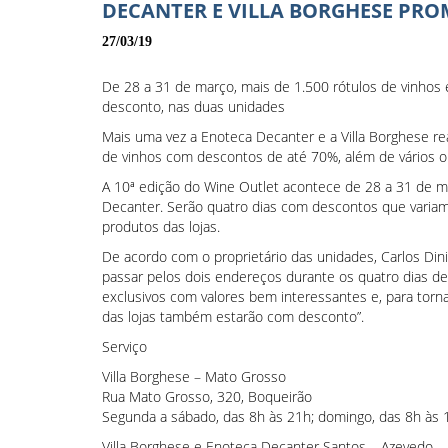
DECANTER E VILLA BORGHESE PR
27/03/19
De 28 a 31 de março, mais de 1.500 rótulos de vinhos
desconto, nas duas unidades
Mais uma vez a Enoteca Decanter e a Villa Borghese re
de vinhos com descontos de até 70%, além de vários o
A 10ª edição do Wine Outlet acontece de 28 a 31 de m
Decanter. Serão quatro dias com descontos que varia
produtos das lojas.
De acordo com o proprietário das unidades, Carlos Diniz
passar pelos dois endereços durante os quatro dias d
exclusivos com valores bem interessantes e, para torna
das lojas também estarão com desconto”.
Serviço
Villa Borghese – Mato Grosso
Rua Mato Grosso, 320, Boqueirão
Segunda a sábado, das 8h às 21h; domingo, das 8h às 
Villa Borghese e Enoteca Decanter Santos – Azevedo