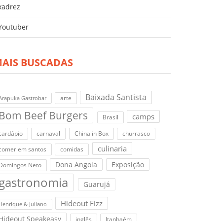
xadrez
Youtuber
AIS BUSCADAS
Baixada Santista
arte
Arapuka Gastrobar
Bom Beef Burgers
camps
Brasil
cardápio
carnaval
China in Box
churrasco
culinaria
comer em santos
comidas
Dona Angola
Exposição
Domingos Neto
gastronomia
Guarujá
Hideout Fizz
Henrique & Juliano
Hideout Speakeasy
inglês
Itanhaém