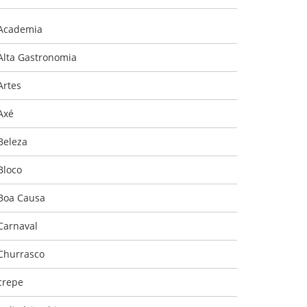
Academia
Alta Gastronomia
Artes
Axé
Beleza
Bloco
Boa Causa
Carnaval
Churrasco
crepe