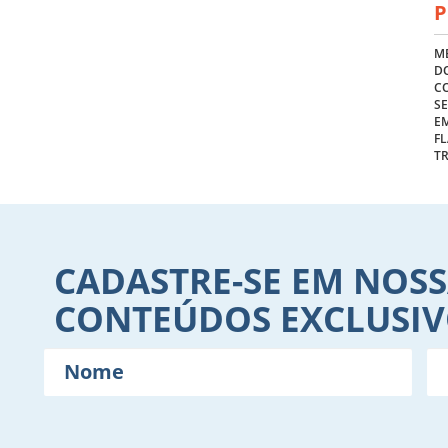
P
ME
DO
C
S
E
FL
T
CADASTRE-SE EM NOSS
CONTEÚDOS EXCLUSI
Nome
E-
mail