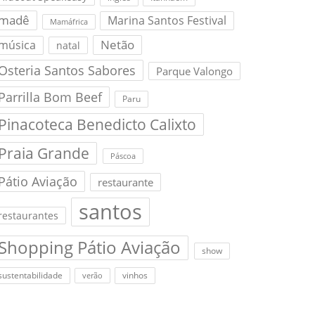
madê
Marina Santos Festival
Mamáfrica
Netão
música
natal
Osteria Santos Sabores
Parque Valongo
Parrilla Bom Beef
Paru
Pinacoteca Benedicto Calixto
Praia Grande
Páscoa
Pátio Aviação
restaurante
santos
restaurantes
Shopping Pátio Aviação
show
sustentabilidade
vinhos
verão