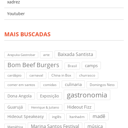
xadrez
Youtuber
MAIS BUSCADAS
Baixada Santista
arte
Arapuka Gastrobar
Bom Beef Burgers
camps
Brasil
cardápio
carnaval
China in Box
churrasco
culinaria
comer em santos
comidas
Domingos Neto
gastronomia
Dona Angola
Exposição
Hideout Fizz
Guarujá
Henrique & Juliano
madê
Hideout Speakeasy
inglês
Itanhaém
Marina Santos Festival
música
Mamáfrica