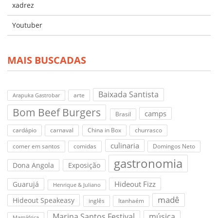
xadrez
Youtuber
MAIS BUSCADAS
Baixada Santista
arte
Arapuka Gastrobar
Bom Beef Burgers
camps
Brasil
cardápio
carnaval
China in Box
churrasco
culinaria
comer em santos
comidas
Domingos Neto
gastronomia
Dona Angola
Exposição
Hideout Fizz
Guarujá
Henrique & Juliano
madê
Hideout Speakeasy
inglês
Itanhaém
Marina Santos Festival
música
Mamáfrica