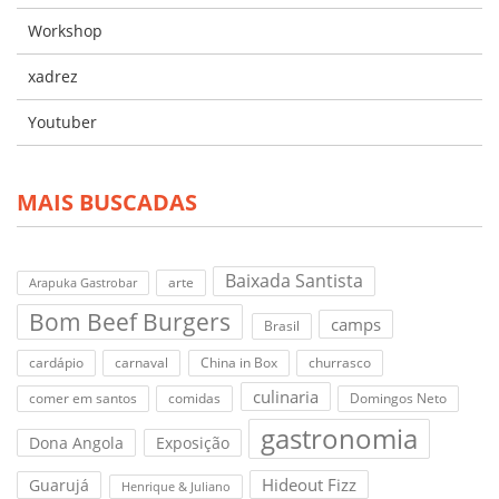
Workshop
xadrez
Youtuber
MAIS BUSCADAS
Baixada Santista
arte
Arapuka Gastrobar
Bom Beef Burgers
camps
Brasil
cardápio
carnaval
China in Box
churrasco
culinaria
comer em santos
comidas
Domingos Neto
gastronomia
Dona Angola
Exposição
Hideout Fizz
Guarujá
Henrique & Juliano