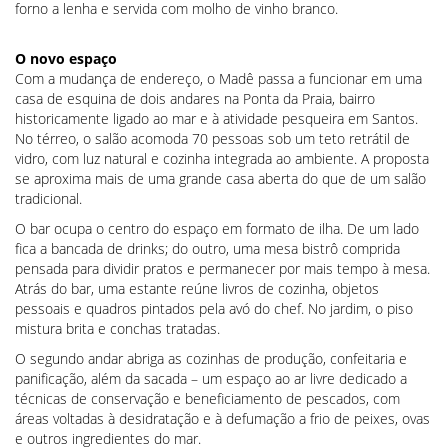
forno a lenha e servida com molho de vinho branco.
O novo espaço
Com a mudança de endereço, o Madê passa a funcionar em uma
casa de esquina de dois andares na Ponta da Praia, bairro
historicamente ligado ao mar e à atividade pesqueira em Santos.
No térreo, o salão acomoda 70 pessoas sob um teto retrátil de
vidro, com luz natural e cozinha integrada ao ambiente. A proposta
se aproxima mais de uma grande casa aberta do que de um salão
tradicional.
O bar ocupa o centro do espaço em formato de ilha. De um lado
fica a bancada de drinks; do outro, uma mesa bistrô comprida
pensada para dividir pratos e permanecer por mais tempo à mesa.
Atrás do bar, uma estante reúne livros de cozinha, objetos
pessoais e quadros pintados pela avó do chef. No jardim, o piso
mistura brita e conchas tratadas.
O segundo andar abriga as cozinhas de produção, confeitaria e
panificação, além da sacada – um espaço ao ar livre dedicado a
técnicas de conservação e beneficiamento de pescados, com
áreas voltadas à desidratação e à defumação a frio de peixes, ovas
e outros ingredientes do mar.