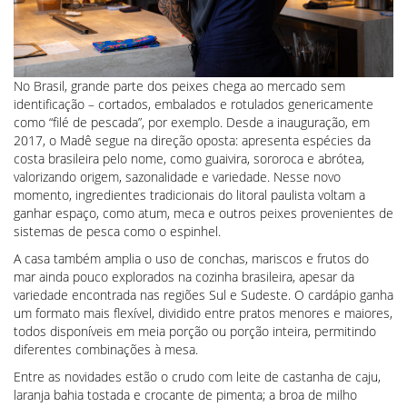
No Brasil, grande parte dos peixes chega ao mercado sem
identificação – cortados, embalados e rotulados genericamente
como “filé de pescada”, por exemplo. Desde a inauguração, em
2017, o Madê segue na direção oposta: apresenta espécies da
costa brasileira pelo nome, como guaivira, sororoca e abrótea,
valorizando origem, sazonalidade e variedade. Nesse novo
momento, ingredientes tradicionais do litoral paulista voltam a
ganhar espaço, como atum, meca e outros peixes provenientes de
sistemas de pesca como o espinhel.
A casa também amplia o uso de conchas, mariscos e frutos do
mar ainda pouco explorados na cozinha brasileira, apesar da
variedade encontrada nas regiões Sul e Sudeste. O cardápio ganha
um formato mais flexível, dividido entre pratos menores e maiores,
todos disponíveis em meia porção ou porção inteira, permitindo
diferentes combinações à mesa.
Entre as novidades estão o crudo com leite de castanha de caju,
laranja bahia tostada e crocante de pimenta; a broa de milho