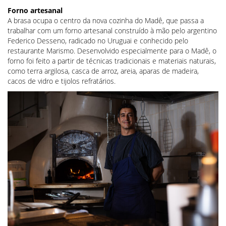
Forno artesanal
A brasa ocupa o centro da nova cozinha do Madê, que passa a
trabalhar com um forno artesanal construído à mão pelo argentino
Federico Desseno, radicado no Uruguai e conhecido pelo
restaurante Marismo. Desenvolvido especialmente para o Madê, o
forno foi feito a partir de técnicas tradicionais e materiais naturais,
como terra argilosa, casca de arroz, areia, aparas de madeira,
cacos de vidro e tijolos refratários.