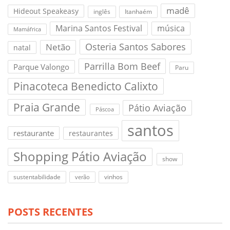
madê
Hideout Speakeasy
inglês
Itanhaém
Marina Santos Festival
música
Mamáfrica
Osteria Santos Sabores
Netão
natal
Parrilla Bom Beef
Parque Valongo
Paru
Pinacoteca Benedicto Calixto
Praia Grande
Pátio Aviação
Páscoa
santos
restaurante
restaurantes
Shopping Pátio Aviação
show
sustentabilidade
vinhos
verão
POSTS RECENTES