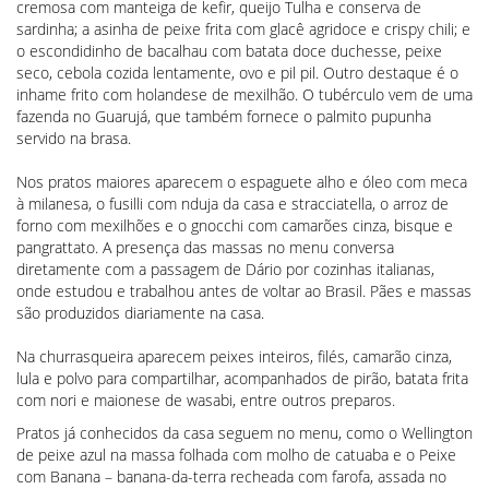
cremosa com manteiga de kefir, queijo Tulha e conserva de
sardinha; a asinha de peixe frita com glacê agridoce e crispy chili; e
o escondidinho de bacalhau com batata doce duchesse, peixe
seco, cebola cozida lentamente, ovo e pil pil. Outro destaque é o
inhame frito com holandese de mexilhão. O tubérculo vem de uma
fazenda no Guarujá, que também fornece o palmito pupunha
servido na brasa.
Nos pratos maiores aparecem o espaguete alho e óleo com meca
à milanesa, o fusilli com nduja da casa e stracciatella, o arroz de
forno com mexilhões e o gnocchi com camarões cinza, bisque e
pangrattato. A presença das massas no menu conversa
diretamente com a passagem de Dário por cozinhas italianas,
onde estudou e trabalhou antes de voltar ao Brasil. Pães e massas
são produzidos diariamente na casa.
Na churrasqueira aparecem peixes inteiros, filés, camarão cinza,
lula e polvo para compartilhar, acompanhados de pirão, batata frita
com nori e maionese de wasabi, entre outros preparos.
Pratos já conhecidos da casa seguem no menu, como o Wellington
de peixe azul na massa folhada com molho de catuaba e o Peixe
com Banana – banana-da-terra recheada com farofa, assada no