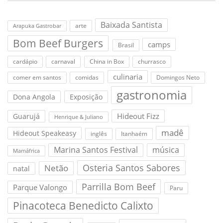
Baixada Santista
arte
Arapuka Gastrobar
Bom Beef Burgers
camps
Brasil
cardápio
carnaval
China in Box
churrasco
culinaria
comer em santos
comidas
Domingos Neto
gastronomia
Dona Angola
Exposição
Hideout Fizz
Guarujá
Henrique & Juliano
madê
Hideout Speakeasy
inglês
Itanhaém
Marina Santos Festival
música
Mamáfrica
Osteria Santos Sabores
Netão
natal
Parrilla Bom Beef
Parque Valongo
Paru
Pinacoteca Benedicto Calixto