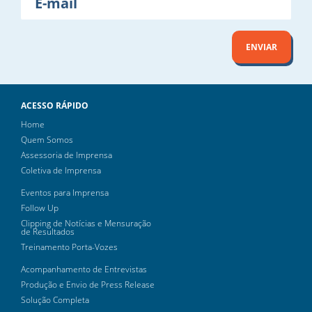
mail
ENVIAR
ACESSO RÁPIDO
Home
Quem Somos
Assessoria de Imprensa
Coletiva de Imprensa
Eventos para Imprensa
Follow Up
Clipping de Notícias e Mensuração
de Resultados
Treinamento Porta-Vozes
Acompanhamento de Entrevistas
Produção e Envio de Press Release
Solução Completa