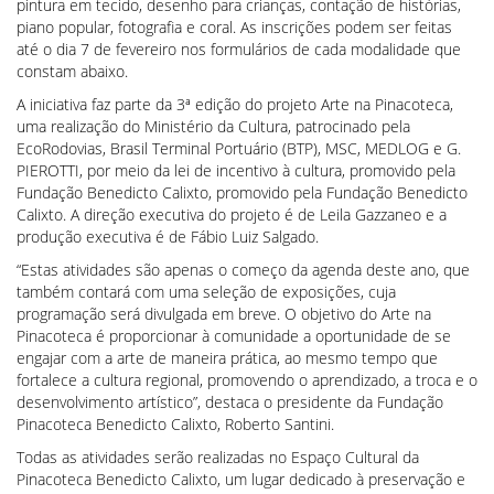
pintura em tecido, desenho para crianças, contação de histórias,
piano popular, fotografia e coral. As inscrições podem ser feitas
até o dia 7 de fevereiro nos formulários de cada modalidade que
constam abaixo.
A iniciativa faz parte da 3ª edição do projeto Arte na Pinacoteca,
uma realização do Ministério da Cultura, patrocinado pela
EcoRodovias, Brasil Terminal Portuário (BTP), MSC, MEDLOG e G.
PIEROTTI, por meio da lei de incentivo à cultura, promovido pela
Fundação Benedicto Calixto, promovido pela Fundação Benedicto
Calixto. A direção executiva do projeto é de Leila Gazzaneo e a
produção executiva é de Fábio Luiz Salgado.
“Estas atividades são apenas o começo da agenda deste ano, que
também contará com uma seleção de exposições, cuja
programação será divulgada em breve. O objetivo do Arte na
Pinacoteca é proporcionar à comunidade a oportunidade de se
engajar com a arte de maneira prática, ao mesmo tempo que
fortalece a cultura regional, promovendo o aprendizado, a troca e o
desenvolvimento artístico”, destaca o presidente da Fundação
Pinacoteca Benedicto Calixto, Roberto Santini.
Todas as atividades serão realizadas no Espaço Cultural da
Pinacoteca Benedicto Calixto, um lugar dedicado à preservação e