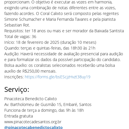
proporcionam. O objetivo é executar as vozes em harmonia,
exigindo uma combinação de notas diferentes entre as vozes,
fazendo acordes. O Coral Calixto será composto pelas regentes
Simone Schumacher e Maria Fernanda Tavares e pela pianista
Sebastian Rot.
Requisitos: ter 18 anos ou mais e ser morador da Baixada Santista
Total de vagas: 36
Início: 18 de fevereiro de 2025 (duração 10 meses)
Quando: terças e quintas-feiras, das 18h30 às 21h
Audição: Haverá necessidade de avaliação presencial para audição
e para formalizar os dados da possível participação do candidato.
Bolsa auxílio: os coralistas selecionados receberão uma bolsa
auxílio de R$250,00 mensais.
Inscrições:
https://forms.gle/bsEScjzHvzt38uy19
Serviço:
Pinacoteca Benedicto Calixto
Av. Bartholomeu de Gusmão 15, Embaré, Santos
Funciona de terça a domingo, das 9h às 18h
Entrada gratuita
www.pinacotecadesantos.org.br
@pinacotecabenedictocalixto