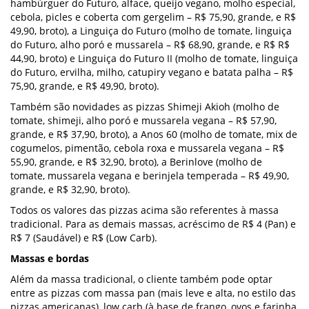
hambúrguer do Futuro, alface, queijo vegano, molho especial,
cebola, picles e coberta com gergelim – R$ 75,90, grande, e R$
49,90, broto), a Linguiça do Futuro (molho de tomate, linguiça
do Futuro, alho poró e mussarela – R$ 68,90, grande, e R$ R$
44,90, broto) e Linguiça do Futuro II (molho de tomate, linguiça
do Futuro, ervilha, milho, catupiry vegano e batata palha – R$
75,90, grande, e R$ 49,90, broto).
Também são novidades as pizzas Shimeji Akioh (molho de
tomate, shimeji, alho poró e mussarela vegana – R$ 57,90,
grande, e R$ 37,90, broto), a Anos 60 (molho de tomate, mix de
cogumelos, pimentão, cebola roxa e mussarela vegana – R$
55,90, grande, e R$ 32,90, broto), a Berinlove (molho de
tomate, mussarela vegana e berinjela temperada – R$ 49,90,
grande, e R$ 32,90, broto).
Todos os valores das pizzas acima são referentes à massa
tradicional. Para as demais massas, acréscimo de R$ 4 (Pan) e
R$ 7 (Saudável) e R$ (Low Carb).
Massas e bordas
Além da massa tradicional, o cliente também pode optar
entre as pizzas com massa pan (mais leve e alta, no estilo das
pizzas americanas), low carb (à base de frango, ovos e farinha