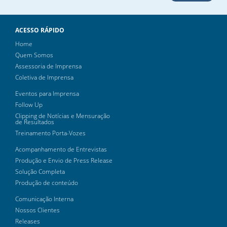
ACESSO RÁPIDO
Home
Quem Somos
Assessoria de Imprensa
Coletiva de Imprensa
Eventos para Imprensa
Follow Up
Clipping de Notícias e Mensuração
de Resultados
Treinamento Porta-Vozes
Acompanhamento de Entrevistas
Produção e Envio de Press Release
Solução Completa
Produção de conteúdo
Comunicação Interna
Nossos Clientes
Releases