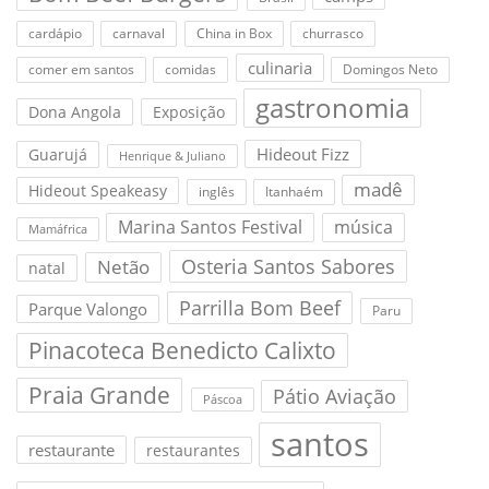
cardápio
carnaval
China in Box
churrasco
culinaria
comer em santos
comidas
Domingos Neto
gastronomia
Dona Angola
Exposição
Hideout Fizz
Guarujá
Henrique & Juliano
madê
Hideout Speakeasy
inglês
Itanhaém
Marina Santos Festival
música
Mamáfrica
Osteria Santos Sabores
Netão
natal
Parrilla Bom Beef
Parque Valongo
Paru
Pinacoteca Benedicto Calixto
Praia Grande
Pátio Aviação
Páscoa
santos
restaurante
restaurantes