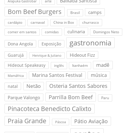
Baixada Santista
arte
Arapuka Gastrobar
Bom Beef Burgers
camps
Brasil
cardápio
carnaval
China in Box
churrasco
culinaria
comer em santos
comidas
Domingos Neto
gastronomia
Dona Angola
Exposição
Hideout Fizz
Guarujá
Henrique & Juliano
madê
Hideout Speakeasy
inglês
Itanhaém
Marina Santos Festival
música
Mamáfrica
Osteria Santos Sabores
Netão
natal
Parrilla Bom Beef
Parque Valongo
Paru
Pinacoteca Benedicto Calixto
Praia Grande
Pátio Aviação
Páscoa