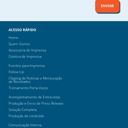
ENVIAR
ACESSO RÁPIDO
Home
Quem Somos
Assessoria de Imprensa
Coletiva de Imprensa
Eventos para Imprensa
Follow Up
Clipping de Notícias e Mensuração
de Resultados
Treinamento Porta-Vozes
Acompanhamento de Entrevistas
Produção e Envio de Press Release
Solução Completa
Produção de conteúdo
Comunicação Interna