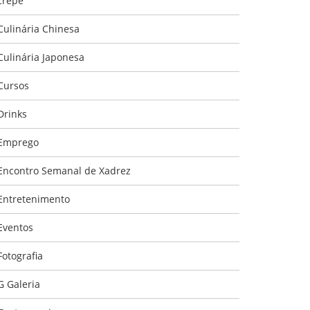
crepe
Culinária Chinesa
Culinária Japonesa
Cursos
Drinks
Emprego
Encontro Semanal de Xadrez
Entretenimento
Eventos
Fotografia
G Galeria