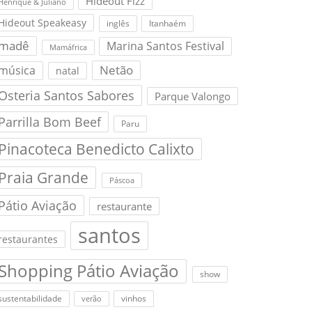
Hideout Fizz
Henrique & Juliano
Hideout Speakeasy
inglês
Itanhaém
madê
Marina Santos Festival
Mamáfrica
Netão
música
natal
Osteria Santos Sabores
Parque Valongo
Parrilla Bom Beef
Paru
Pinacoteca Benedicto Calixto
Praia Grande
Páscoa
Pátio Aviação
restaurante
santos
restaurantes
Shopping Pátio Aviação
show
sustentabilidade
vinhos
verão