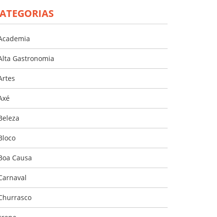
ATEGORIAS
Academia
Alta Gastronomia
Artes
Axé
Beleza
Bloco
Boa Causa
Carnaval
Churrasco