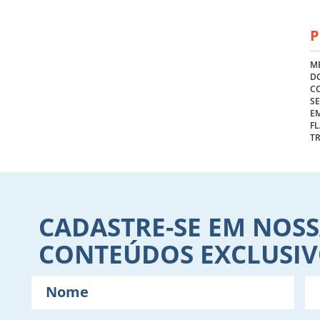
P
ME
DO
C
S
E
FL
T
CADASTRE-SE EM NOSS
CONTEÚDOS EXCLUSI
Nome
E-
mail