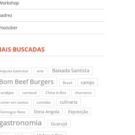
Workshop
xadrez
Youtuber
AIS BUSCADAS
Baixada Santista
arte
Arapuka Gastrobar
Bom Beef Burgers
camps
Brasil
cardápio
carnaval
China in Box
churrasco
culinaria
comer em santos
comidas
Dona Angola
Exposição
Domingos Neto
gastronomia
Guarujá