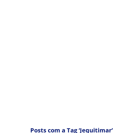
CELEBRE O FIM DE 2
Posts com a Tag ‘Jequitimar’