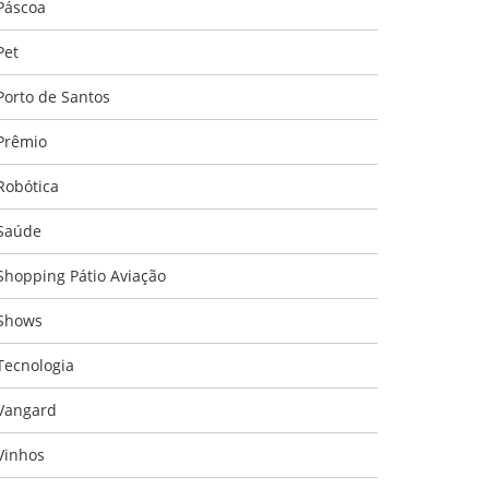
Páscoa
Pet
Porto de Santos
Prêmio
Robótica
Saúde
Shopping Pátio Aviação
Shows
Tecnologia
Vangard
Vinhos