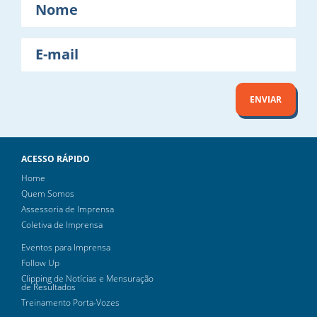
E-
mail
ENVIAR
ACESSO RÁPIDO
Home
Quem Somos
Assessoria de Imprensa
Coletiva de Imprensa
Eventos para Imprensa
Follow Up
Clipping de Notícias e Mensuração
de Resultados
Treinamento Porta-Vozes