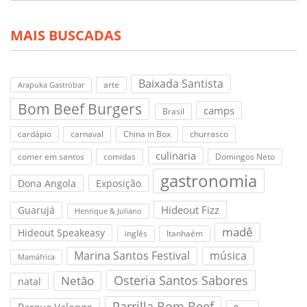
MAIS BUSCADAS
Baixada Santista
arte
Arapuka Gastrobar
Bom Beef Burgers
camps
Brasil
cardápio
carnaval
China in Box
churrasco
culinaria
comer em santos
comidas
Domingos Neto
gastronomia
Dona Angola
Exposição
Hideout Fizz
Guarujá
Henrique & Juliano
madê
Hideout Speakeasy
inglês
Itanhaém
Marina Santos Festival
música
Mamáfrica
Osteria Santos Sabores
Netão
natal
Parrilla Bom Beef