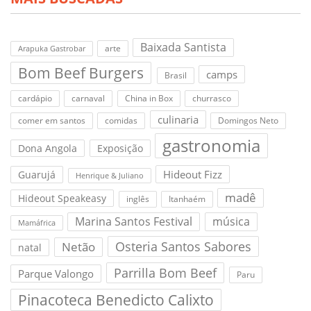
Baixada Santista
arte
Arapuka Gastrobar
Bom Beef Burgers
camps
Brasil
cardápio
carnaval
China in Box
churrasco
culinaria
comer em santos
comidas
Domingos Neto
gastronomia
Dona Angola
Exposição
Hideout Fizz
Guarujá
Henrique & Juliano
madê
Hideout Speakeasy
inglês
Itanhaém
Marina Santos Festival
música
Mamáfrica
Osteria Santos Sabores
Netão
natal
Parrilla Bom Beef
Parque Valongo
Paru
Pinacoteca Benedicto Calixto