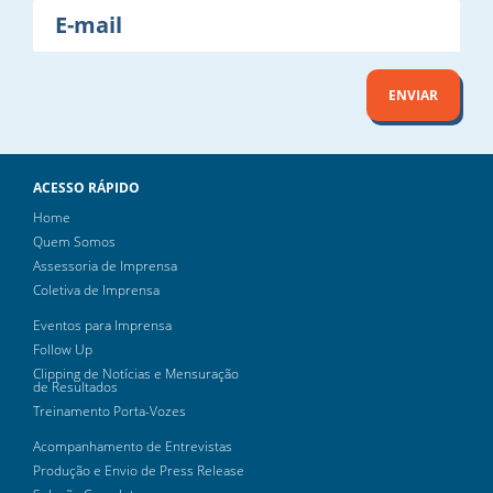
E-
mail
ENVIAR
ACESSO RÁPIDO
Home
Quem Somos
Assessoria de Imprensa
Coletiva de Imprensa
Eventos para Imprensa
Follow Up
Clipping de Notícias e Mensuração
de Resultados
Treinamento Porta-Vozes
Acompanhamento de Entrevistas
Produção e Envio de Press Release