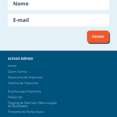
E-
mail
ENVIAR
ACESSO RÁPIDO
Home
Quem Somos
Assessoria de Imprensa
Coletiva de Imprensa
Eventos para Imprensa
Follow Up
Clipping de Notícias e Mensuração
de Resultados
Treinamento Porta-Vozes