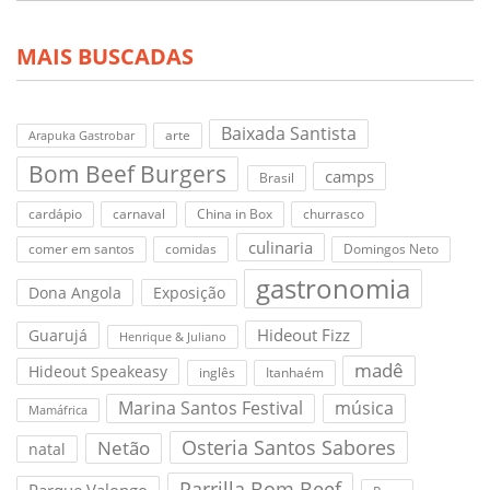
MAIS BUSCADAS
Baixada Santista
arte
Arapuka Gastrobar
Bom Beef Burgers
camps
Brasil
cardápio
carnaval
China in Box
churrasco
culinaria
comer em santos
comidas
Domingos Neto
gastronomia
Dona Angola
Exposição
Hideout Fizz
Guarujá
Henrique & Juliano
madê
Hideout Speakeasy
inglês
Itanhaém
Marina Santos Festival
música
Mamáfrica
Osteria Santos Sabores
Netão
natal
Parrilla Bom Beef
Parque Valongo