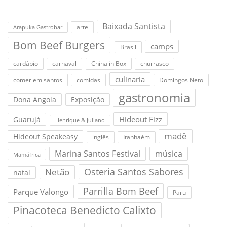
Baixada Santista
arte
Arapuka Gastrobar
Bom Beef Burgers
camps
Brasil
cardápio
carnaval
China in Box
churrasco
culinaria
comer em santos
comidas
Domingos Neto
gastronomia
Dona Angola
Exposição
Hideout Fizz
Guarujá
Henrique & Juliano
madê
Hideout Speakeasy
inglês
Itanhaém
Marina Santos Festival
música
Mamáfrica
Osteria Santos Sabores
Netão
natal
Parrilla Bom Beef
Parque Valongo
Paru
Pinacoteca Benedicto Calixto