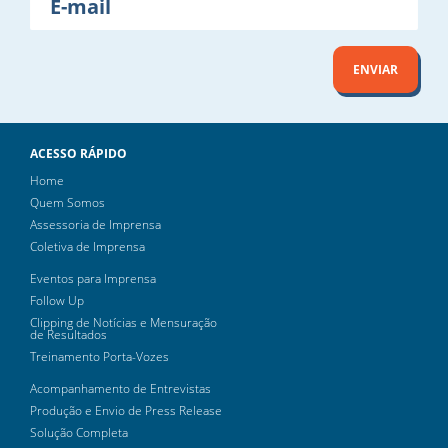
mail
ENVIAR
ACESSO RÁPIDO
Home
Quem Somos
Assessoria de Imprensa
Coletiva de Imprensa
Eventos para Imprensa
Follow Up
Clipping de Notícias e Mensuração
de Resultados
Treinamento Porta-Vozes
Acompanhamento de Entrevistas
Produção e Envio de Press Release
Solução Completa