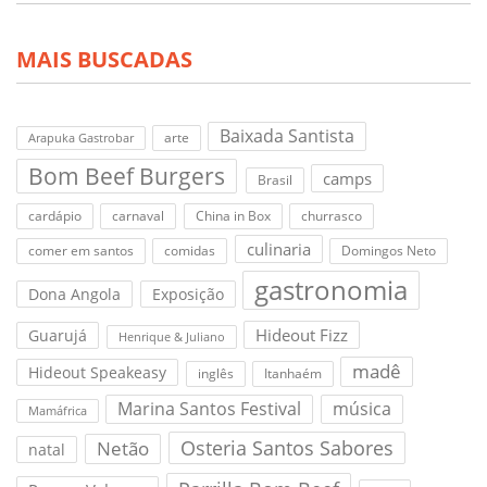
MAIS BUSCADAS
Baixada Santista
arte
Arapuka Gastrobar
Bom Beef Burgers
camps
Brasil
cardápio
carnaval
China in Box
churrasco
culinaria
comer em santos
comidas
Domingos Neto
gastronomia
Dona Angola
Exposição
Hideout Fizz
Guarujá
Henrique & Juliano
madê
Hideout Speakeasy
inglês
Itanhaém
Marina Santos Festival
música
Mamáfrica
Osteria Santos Sabores
Netão
natal